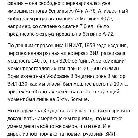
сжатия – она свободно «переваривала» уже
имевшиеся тогда бензины А-74 и А-76. А известный
любителям ретро автомобиль «Москвич-407»,
например, со степенью сжатия 7,0 ед., было
предписано эксплуатировать на бензине А-72.
По данным справочника НИИАТ, 1958 года издания,
перспективная рядная «шестёрка» ЗИЛ развивала
мощность 140 л.с. при 3200 об./мин. А её крутящий
момент составлял 36 кгм. при 1500-1600 об./мин.
Всем известный V-образный 8-цилиндровый мотор
ЗИЛ-130, как мы знаем, был мощнее всего на 10 л.с.
при тех же оборотах колен. вала, а его крутящий
момент был лишь на 5 кгм. больше.
Но во времена Хрущёва, как известно, было принято
доказывать «американским парням», что мы тоже
умеем делать всё то же самое, что и они. И в
директивном порядке на новые грузовики ЗИЛ,