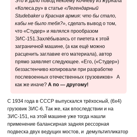
Это и дало повод некоему Кочневу из журнала
«Колеса.ру» в статье
«Легендарный
Studebaker и Красная армия: что бы стало,
кабы не было тебя?»
, сделать вывод о том,
что «Студер» и являлся прообразом
ЗИС-151.Захлёбываясь от пиетета к этой
заграничной машине, (а как ещё можно
расценить заглавие его материала), автор
прямо заявляет следующее. «Его, («Студер»)
беззастенчиво копировали при разработке
послевоенных отечественных грузовиков» А
как же иначе?
А по — другому!
С 1934 года в СССР выпускался трёхосный, (6х4)
грузовик ЗИС-6. Так же, как впоследствии и на
ЗИС-151, на этой машине уже тогда нашли
применение балансирная задняя рессорная
подвеска двух ведущих мостов, и демультипликатор