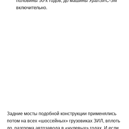
половины 50-х годов, до машины УралЗИС-5М
включительно.
Задние мосты подобной конструкции применялись
потом на всех «шоссейных» грузовиках ЗИЛ, вплоть
до разгрома автозавода в «нулевых» годах. И если