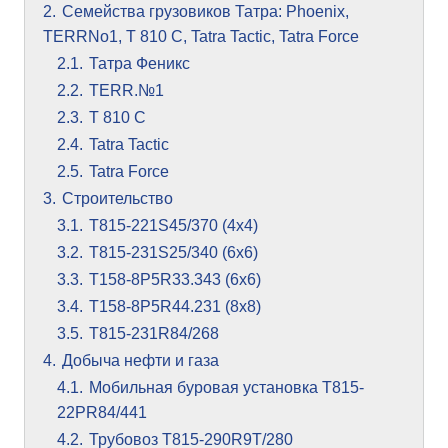
2.
Семейства грузовиков Татра: Phoenix,
TERRNo1, T 810 C, Tatra Tactic, Tatra Force
2.1.
Татра Феникс
2.2.
TERR.№1
2.3.
T 810 C
2.4.
Tatra Tactic
2.5.
Tatra Force
3.
Строительство
3.1.
T815-221S45/370 (4х4)
3.2.
T815-231S25/340 (6х6)
3.3.
T158-8P5R33.343 (6х6)
3.4.
T158-8P5R44.231 (8х8)
3.5.
T815-231R84/268
4.
Добыча нефти и газа
4.1.
Мобильная буровая установка T815-
22PR84/441
4.2.
Трубовоз T815-290R9T/280