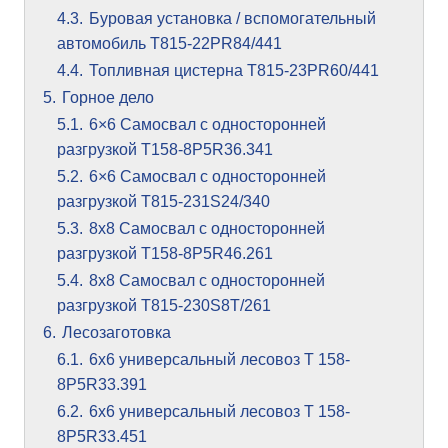
4.3.
Буровая установка / вспомогательный
автомобиль T815-22PR84/441
4.4.
Топливная цистерна T815-23PR60/441
5.
Горное дело
5.1.
6×6 Самосвал с односторонней
разгрузкой T158-8P5R36.341
5.2.
6×6 Самосвал с односторонней
разгрузкой T815-231S24/340
5.3.
8х8 Самосвал с односторонней
разгрузкой T158-8P5R46.261
5.4.
8х8 Самосвал с односторонней
разгрузкой T815-230S8T/261
6.
Лесозаготовка
6.1.
6х6 универсальный лесовоз T 158-
8P5R33.391
6.2.
6х6 универсальный лесовоз T 158-
8P5R33.451