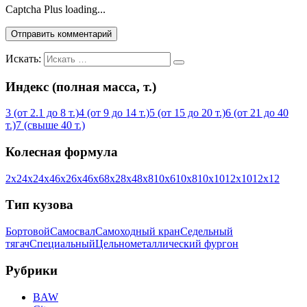
Captcha Plus loading...
Искать:
Индекс (полная масса, т.)
3 (от 2.1 до 8 т.)
4 (от 9 до 14 т.)
5 (от 15 до 20 т.)
6 (от 21 до 40
т.)
7 (свыше 40 т.)
Колесная формула
2х2
4х2
4х4
6х2
6х4
6х6
8х2
8х4
8х8
10х6
10х8
10х10
12х10
12х12
Тип кузова
Бортовой
Самосвал
Самоходный кран
Седельный
тягач
Специальный
Цельнометаллический фургон
Рубрики
BAW