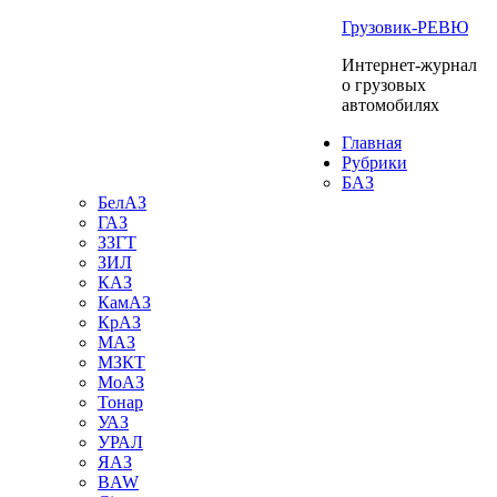
Грузовик-РЕВЮ
Интернет-журнал
о грузовых
автомобилях
Главная
Рубрики
БАЗ
БелАЗ
ГАЗ
ЗЗГТ
ЗИЛ
КАЗ
КамАЗ
КрАЗ
МАЗ
МЗКТ
МоАЗ
Тонар
УАЗ
УРАЛ
ЯАЗ
BAW