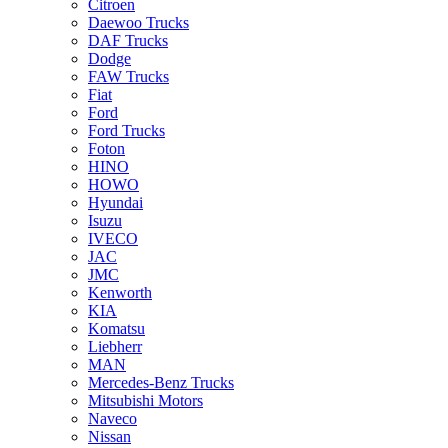
Citroen
Daewoo Trucks
DAF Trucks
Dodge
FAW Trucks
Fiat
Ford
Ford Trucks
Foton
HINO
HOWO
Hyundai
Isuzu
IVECO
JAC
JMC
Kenworth
KIA
Komatsu
Liebherr
MAN
Mercedes-Benz Trucks
Mitsubishi Motors
Naveco
Nissan