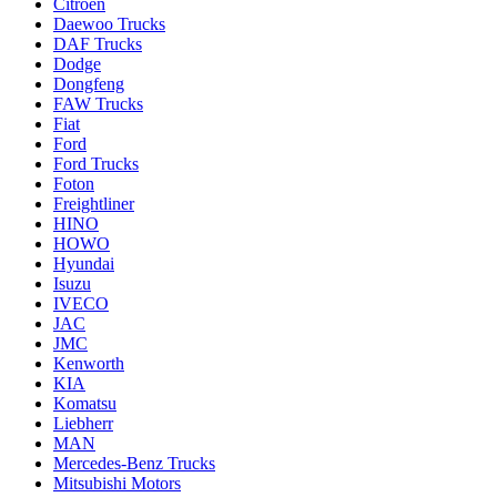
Citroen
Daewoo Trucks
DAF Trucks
Dodge
Dongfeng
FAW Trucks
Fiat
Ford
Ford Trucks
Foton
Freightliner
HINO
HOWO
Hyundai
Isuzu
IVECO
JAC
JMC
Kenworth
KIA
Komatsu
Liebherr
MAN
Mercedes-Benz Trucks
Mitsubishi Motors