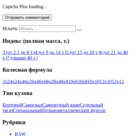
Captcha Plus loading...
Искать:
Индекс (полная масса, т.)
3 (от 2.1 до 8 т.)
4 (от 9 до 14 т.)
5 (от 15 до 20 т.)
6 (от 21 до 40
т.)
7 (свыше 40 т.)
Колесная формула
2х2
4х2
4х4
6х2
6х4
6х6
8х2
8х4
8х8
10х6
10х8
10х10
12х10
12х12
Тип кузова
Бортовой
Самосвал
Самоходный кран
Седельный
тягач
Специальный
Цельнометаллический фургон
Рубрики
BAW