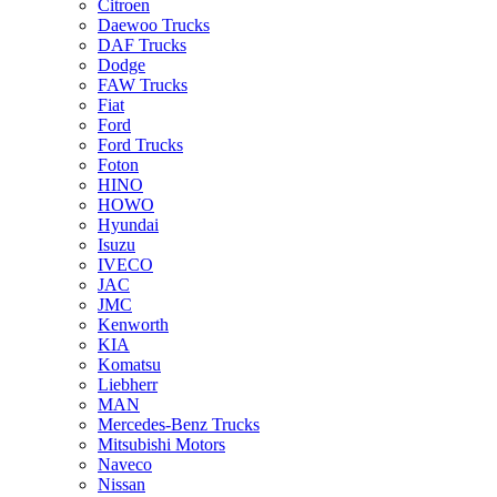
Citroen
Daewoo Trucks
DAF Trucks
Dodge
FAW Trucks
Fiat
Ford
Ford Trucks
Foton
HINO
HOWO
Hyundai
Isuzu
IVECO
JAC
JMC
Kenworth
KIA
Komatsu
Liebherr
MAN
Mercedes-Benz Trucks
Mitsubishi Motors
Naveco
Nissan