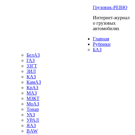
Грузовик-РЕВЮ
Интернет-журнал
о грузовых
автомобилях
Главная
Рубрики
БАЗ
БелАЗ
ГАЗ
ЗЗГТ
ЗИЛ
КАЗ
КамАЗ
КрАЗ
МАЗ
МЗКТ
МоАЗ
Тонар
УАЗ
УРАЛ
ЯАЗ
BAW