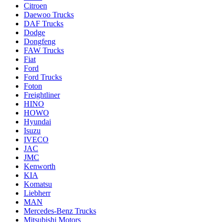
Citroen
Daewoo Trucks
DAF Trucks
Dodge
Dongfeng
FAW Trucks
Fiat
Ford
Ford Trucks
Foton
Freightliner
HINO
HOWO
Hyundai
Isuzu
IVECO
JAC
JMC
Kenworth
KIA
Komatsu
Liebherr
MAN
Mercedes-Benz Trucks
Mitsubishi Motors