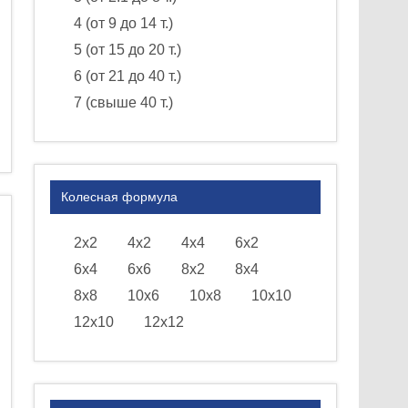
4 (от 9 до 14 т.)
5 (от 15 до 20 т.)
6 (от 21 до 40 т.)
7 (свыше 40 т.)
Колесная формула
2х2
4х2
4х4
6х2
6х4
6х6
8х2
8х4
8х8
10х6
10х8
10х10
12х10
12х12