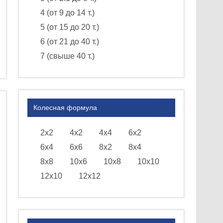
4 (от 9 до 14 т.)
5 (от 15 до 20 т.)
6 (от 21 до 40 т.)
7 (свыше 40 т.)
Колесная формула
2х2
4х2
4х4
6х2
6х4
6х6
8х2
8х4
8х8
10х6
10х8
10х10
12х10
12х12