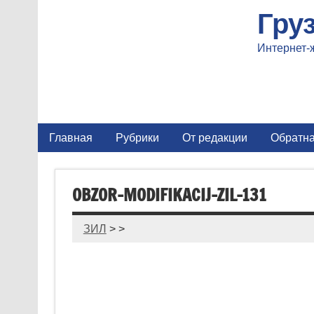
Гру
Интернет-
Главная
Рубрики
От редакции
Обратна
OBZOR-MODIFIKACIJ-ZIL-131
ЗИЛ
> >