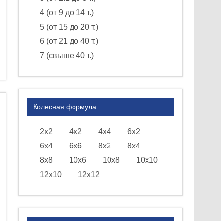
4 (от 9 до 14 т.)
5 (от 15 до 20 т.)
6 (от 21 до 40 т.)
7 (свыше 40 т.)
Колесная формула
2х2
4х2
4х4
6х2
6х4
6х6
8х2
8х4
8х8
10х6
10х8
10х10
12х10
12х12