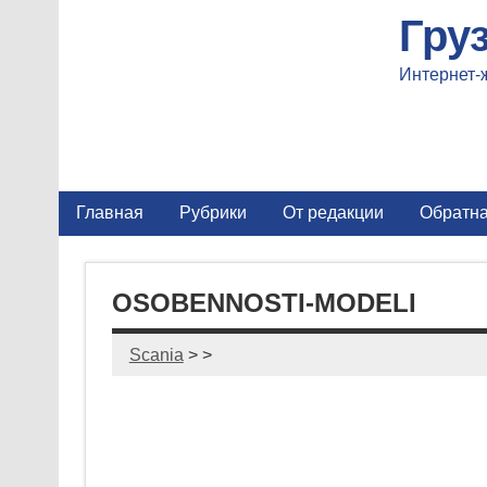
Гру
Интернет-
Главная
Рубрики
От редакции
Обратна
OSOBENNOSTI-MODELI
Scania
> >