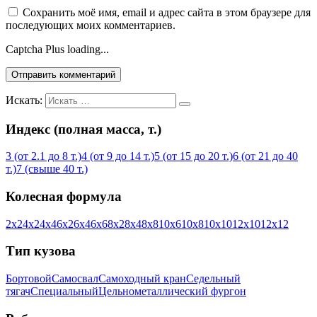
Сохранить моё имя, email и адрес сайта в этом браузере для
последующих моих комментариев.
Captcha Plus loading...
Искать:
Индекс (полная масса, т.)
3 (от 2.1 до 8 т.)
4 (от 9 до 14 т.)
5 (от 15 до 20 т.)
6 (от 21 до 40
т.)
7 (свыше 40 т.)
Колесная формула
2х2
4х2
4х4
6х2
6х4
6х6
8х2
8х4
8х8
10х6
10х8
10х10
12х10
12х12
Тип кузова
Бортовой
Самосвал
Самоходный кран
Седельный
тягач
Специальный
Цельнометаллический фургон