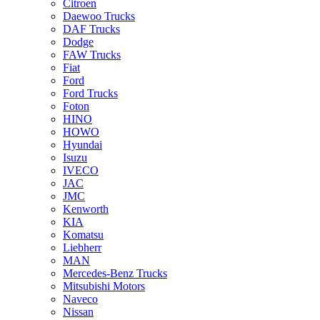
Citroen
Daewoo Trucks
DAF Trucks
Dodge
FAW Trucks
Fiat
Ford
Ford Trucks
Foton
HINO
HOWO
Hyundai
Isuzu
IVECO
JAC
JMC
Kenworth
KIA
Komatsu
Liebherr
MAN
Mercedes-Benz Trucks
Mitsubishi Motors
Naveco
Nissan