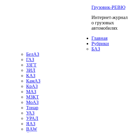
Грузовик-РЕВЮ
Интернет-журнал
о грузовых
автомобилях
Главная
Рубрики
БАЗ
БелАЗ
ГАЗ
ЗЗГТ
ЗИЛ
КАЗ
КамАЗ
КрАЗ
МАЗ
МЗКТ
МоАЗ
Тонар
УАЗ
УРАЛ
ЯАЗ
BAW