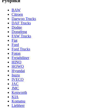
Рубрики
BAW
Citroen
Daewoo Trucks
DAF Trucks
Dodge
Dongfeng
FAW Trucks
Fiat
Ford
Ford Trucks
Foton
Freightliner
HINO
HOWO
Hyundai
Isuzu
IVECO
JAC
JMC
Kenworth
KIA
Komatsu
Liebherr