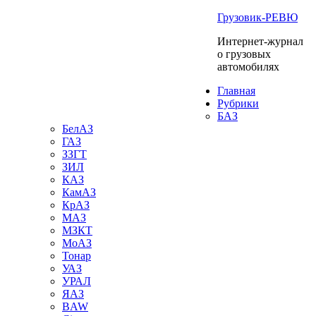
Грузовик-РЕВЮ
Интернет-журнал
о грузовых
автомобилях
Главная
Рубрики
БАЗ
БелАЗ
ГАЗ
ЗЗГТ
ЗИЛ
КАЗ
КамАЗ
КрАЗ
МАЗ
МЗКТ
МоАЗ
Тонар
УАЗ
УРАЛ
ЯАЗ
BAW