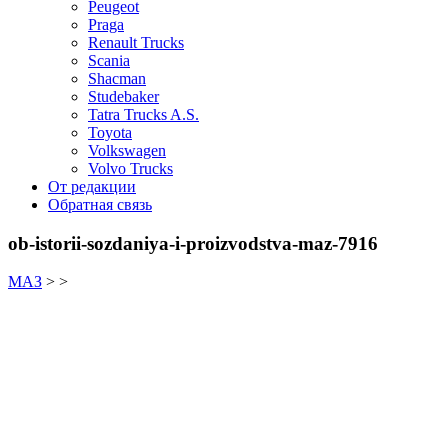
Peugeot
Praga
Renault Trucks
Scania
Shacman
Studebaker
Tatra Trucks A.S.
Toyota
Volkswagen
Volvo Trucks
От редакции
Обратная связь
ob-istorii-sozdaniya-i-proizvodstva-maz-7916
МАЗ
> >