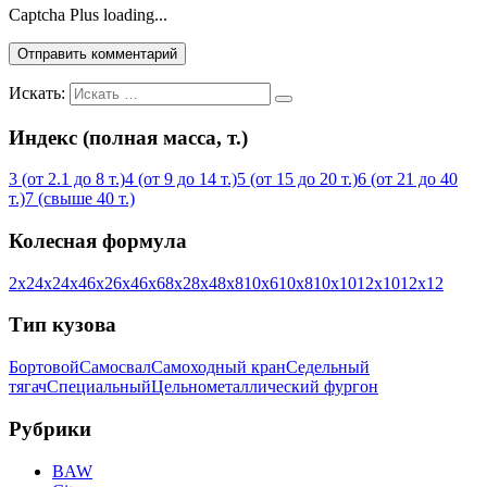
Captcha Plus loading...
Искать:
Индекс (полная масса, т.)
3 (от 2.1 до 8 т.)
4 (от 9 до 14 т.)
5 (от 15 до 20 т.)
6 (от 21 до 40
т.)
7 (свыше 40 т.)
Колесная формула
2х2
4х2
4х4
6х2
6х4
6х6
8х2
8х4
8х8
10х6
10х8
10х10
12х10
12х12
Тип кузова
Бортовой
Самосвал
Самоходный кран
Седельный
тягач
Специальный
Цельнометаллический фургон
Рубрики
BAW