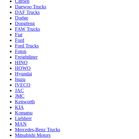
Citroen
Daewoo Trucks
DAF Trucks
Dodge
Dongfeng
FAW Trucks
Fiat
Ford
Ford Trucks
Foton
Freightliner
HINO
HOWO
Hyundai
Isuzu
IVECO
JAC
JMC
Kenworth
KIA
Komatsu
Liebherr
MAN
Mercedes-Benz Trucks
Mitsubishi Motors