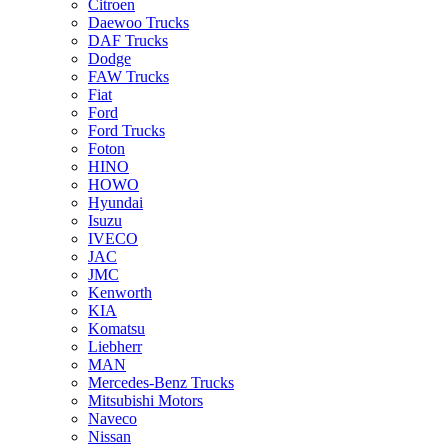
Citroen
Daewoo Trucks
DAF Trucks
Dodge
FAW Trucks
Fiat
Ford
Ford Trucks
Foton
HINO
HOWO
Hyundai
Isuzu
IVECO
JAC
JMC
Kenworth
KIA
Komatsu
Liebherr
MAN
Mercedes-Benz Trucks
Mitsubishi Motors
Naveco
Nissan