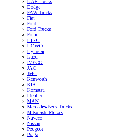
DAF Trucks
Dodge
FAW Trucks
Fiat
Ford
Ford Trucks
Foton
HINO
HOWO
Hyundai
Isuzu
IVECO
JAC
JMC
Kenworth
KIA
Komatsu
Liebherr
MAN
Mercedes-Benz Trucks
Mitsubishi Motors
Naveco
Nissan
Peugeot
Praga