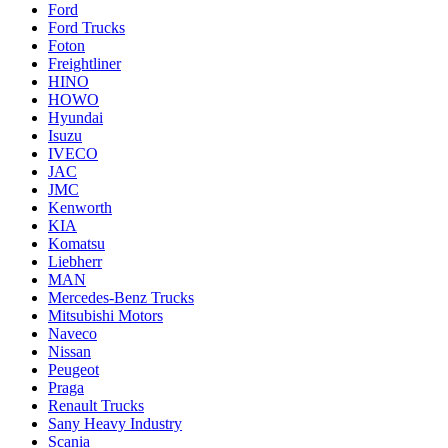
Ford
Ford Trucks
Foton
Freightliner
HINO
HOWO
Hyundai
Isuzu
IVECO
JAC
JMC
Kenworth
KIA
Komatsu
Liebherr
MAN
Mercedes-Benz Trucks
Mitsubishi Motors
Naveco
Nissan
Peugeot
Praga
Renault Trucks
Sany Heavy Industry
Scania