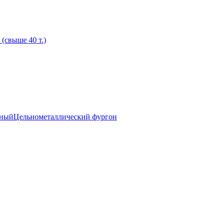
 (свыше 40 т.)
ьный
Цельнометаллический фургон