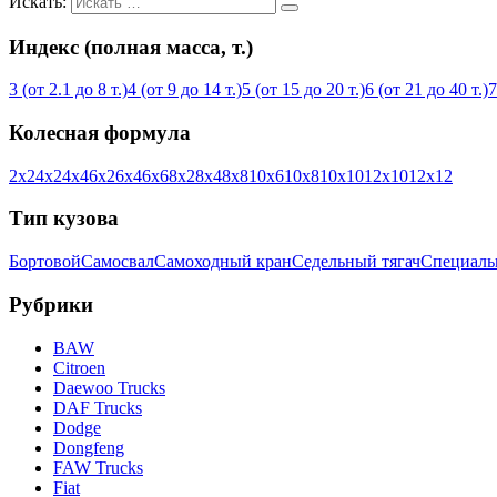
Искать:
Индекс (полная масса, т.)
3 (от 2.1 до 8 т.)
4 (от 9 до 14 т.)
5 (от 15 до 20 т.)
6 (от 21 до 40 т.)
7
Колесная формула
2х2
4х2
4х4
6х2
6х4
6х6
8х2
8х4
8х8
10х6
10х8
10х10
12х10
12х12
Тип кузова
Бортовой
Самосвал
Самоходный кран
Седельный тягач
Специал
Рубрики
BAW
Citroen
Daewoo Trucks
DAF Trucks
Dodge
Dongfeng
FAW Trucks
Fiat