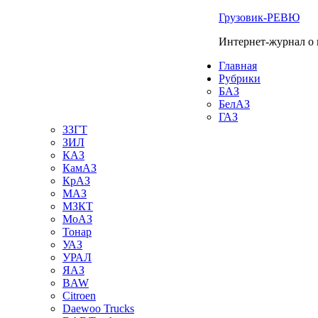
Грузовик-РЕВЮ
Интернет-журнал о 
Главная
Рубрики
БАЗ
БелАЗ
ГАЗ
ЗЗГТ
ЗИЛ
КАЗ
КамАЗ
КрАЗ
МАЗ
МЗКТ
МоАЗ
Тонар
УАЗ
УРАЛ
ЯАЗ
BAW
Citroen
Daewoo Trucks