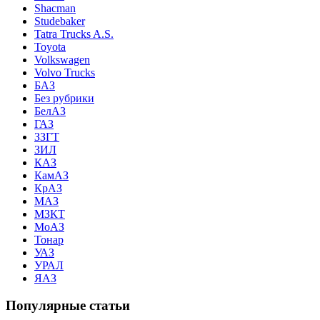
Shacman
Studebaker
Tatra Trucks A.S.
Toyota
Volkswagen
Volvo Trucks
БАЗ
Без рубрики
БелАЗ
ГАЗ
ЗЗГТ
ЗИЛ
КАЗ
КамАЗ
КрАЗ
МАЗ
МЗКТ
МоАЗ
Тонар
УАЗ
УРАЛ
ЯАЗ
Популярные статьи