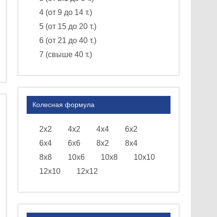
4 (от 9 до 14 т.)
5 (от 15 до 20 т.)
6 (от 21 до 40 т.)
7 (свыше 40 т.)
Колесная формула
2х2
4х2
4х4
6х2
6х4
6х6
8х2
8х4
8х8
10х6
10х8
10х10
12х10
12х12