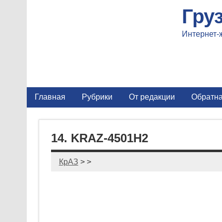
Гру
Интернет-
Главная
Рубрики
От редакции
Обратна
14. KRAZ-4501H2
КрАЗ
> >