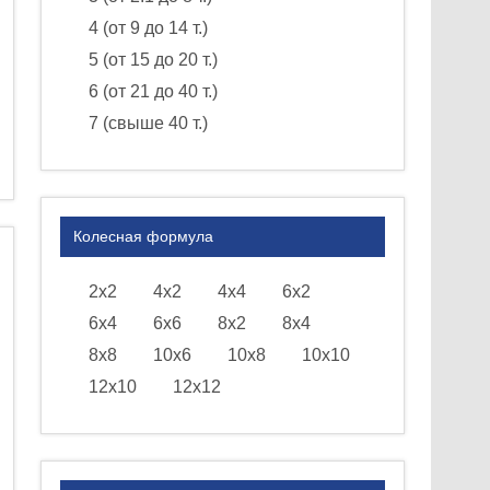
4 (от 9 до 14 т.)
5 (от 15 до 20 т.)
6 (от 21 до 40 т.)
7 (свыше 40 т.)
Колесная формула
2х2
4х2
4х4
6х2
6х4
6х6
8х2
8х4
8х8
10х6
10х8
10х10
12х10
12х12