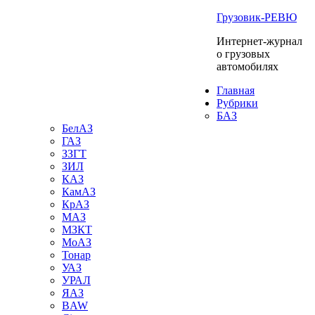
Грузовик-РЕВЮ
Интернет-журнал
о грузовых
автомобилях
Главная
Рубрики
БАЗ
БелАЗ
ГАЗ
ЗЗГТ
ЗИЛ
КАЗ
КамАЗ
КрАЗ
МАЗ
МЗКТ
МоАЗ
Тонар
УАЗ
УРАЛ
ЯАЗ
BAW