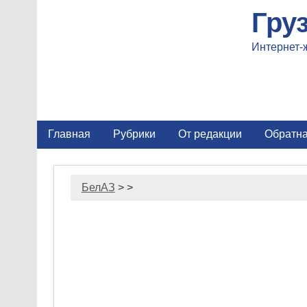
Гру
Интернет-
Главная
Рубрики
От редакции
Обратна
БелАЗ
> >