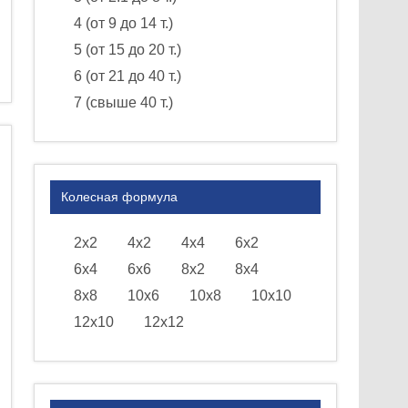
4 (от 9 до 14 т.)
5 (от 15 до 20 т.)
6 (от 21 до 40 т.)
7 (свыше 40 т.)
Колесная формула
2х2
4х2
4х4
6х2
6х4
6х6
8х2
8х4
8х8
10х6
10х8
10х10
12х10
12х12