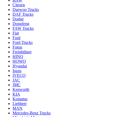
BAW
Citroen
Daewoo Trucks
DAF Trucks
Dodge
Dongfeng
FAW Trucks
Fiat
Ford
Ford Trucks
Foton
Freightliner
HINO
HOWO
Hyundai
Isuzu
IVECO
JAC
JMC
Kenworth
KIA
Komatsu
Liebherr
MAN
Mercedes-Benz Trucks