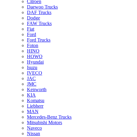
Citroen
Daewoo Trucks
DAF Trucks
Dodge
FAW Trucks
Fiat
Ford
Ford Trucks
Foton
HINO
HOWO
Hyundai
Isuzu
IVECO
JAC
JMC
Kenworth
KIA
Komatsu
Liebherr
MAN
Mercedes-Benz Trucks
Mitsubishi Motors
Naveco
Nissan