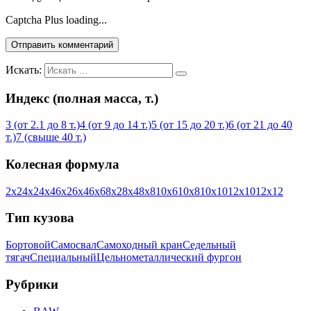
Captcha Plus loading...
Искать:
Индекс (полная масса, т.)
3 (от 2.1 до 8 т.)
4 (от 9 до 14 т.)
5 (от 15 до 20 т.)
6 (от 21 до 40
т.)
7 (свыше 40 т.)
Колесная формула
2х2
4х2
4х4
6х2
6х4
6х6
8х2
8х4
8х8
10х6
10х8
10х10
12х10
12х12
Тип кузова
Бортовой
Самосвал
Самоходный кран
Седельный
тягач
Специальный
Цельнометаллический фургон
Рубрики