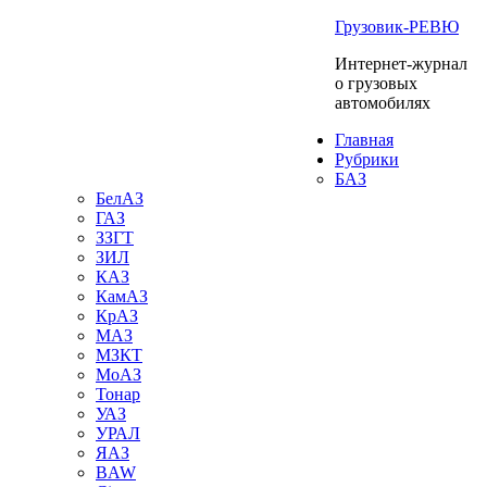
Грузовик-РЕВЮ
Интернет-журнал
о грузовых
автомобилях
Главная
Рубрики
БАЗ
БелАЗ
ГАЗ
ЗЗГТ
ЗИЛ
КАЗ
КамАЗ
КрАЗ
МАЗ
МЗКТ
МоАЗ
Тонар
УАЗ
УРАЛ
ЯАЗ
BAW