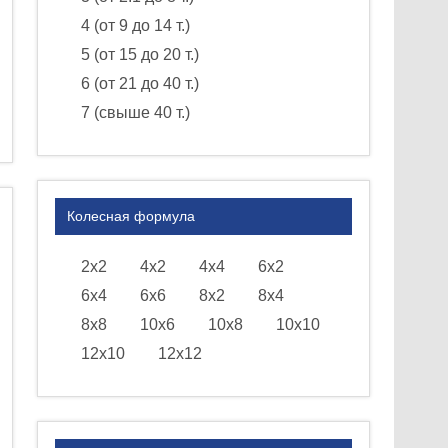
4 (от 9 до 14 т.)
5 (от 15 до 20 т.)
6 (от 21 до 40 т.)
7 (свыше 40 т.)
Колесная формула
2х2
4х2
4х4
6х2
6х4
6х6
8х2
8х4
8х8
10х6
10х8
10х10
12х10
12х12