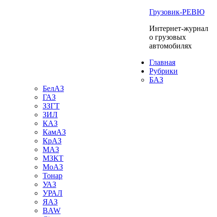
Грузовик-РЕВЮ
Интернет-журнал
о грузовых
автомобилях
Главная
Рубрики
БАЗ
БелАЗ
ГАЗ
ЗЗГТ
ЗИЛ
КАЗ
КамАЗ
КрАЗ
МАЗ
МЗКТ
МоАЗ
Тонар
УАЗ
УРАЛ
ЯАЗ
BAW