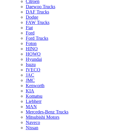
Citroen
Daewoo Trucks
DAF Trucks
Dodge
FAW Trucks
Fiat
Ford
Ford Trucks
Foton
HINO
HOWO
Hyundai
Isuzu
IVECO
JAC
JMC
Kenworth
KIA
Komatsu
Liebherr
MAN
Mercedes-Benz Trucks
Mitsubishi Motors
Naveco
Nissan