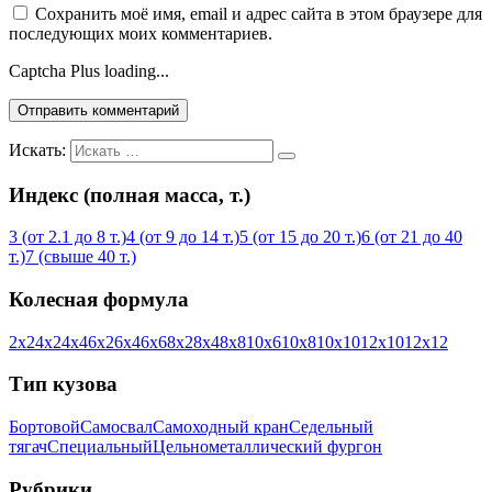
Сохранить моё имя, email и адрес сайта в этом браузере для
последующих моих комментариев.
Captcha Plus loading...
Искать:
Индекс (полная масса, т.)
3 (от 2.1 до 8 т.)
4 (от 9 до 14 т.)
5 (от 15 до 20 т.)
6 (от 21 до 40
т.)
7 (свыше 40 т.)
Колесная формула
2х2
4х2
4х4
6х2
6х4
6х6
8х2
8х4
8х8
10х6
10х8
10х10
12х10
12х12
Тип кузова
Бортовой
Самосвал
Самоходный кран
Седельный
тягач
Специальный
Цельнометаллический фургон
Рубрики