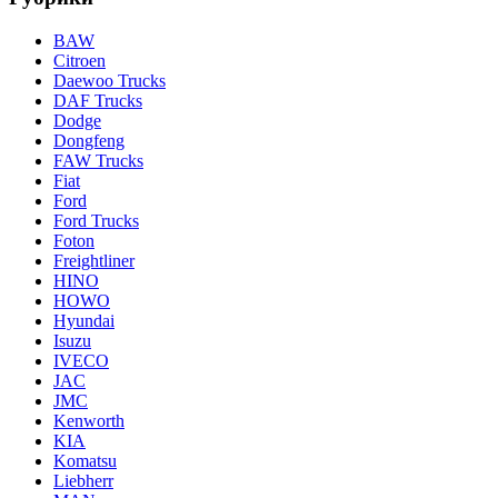
BAW
Citroen
Daewoo Trucks
DAF Trucks
Dodge
Dongfeng
FAW Trucks
Fiat
Ford
Ford Trucks
Foton
Freightliner
HINO
HOWO
Hyundai
Isuzu
IVECO
JAC
JMC
Kenworth
KIA
Komatsu
Liebherr