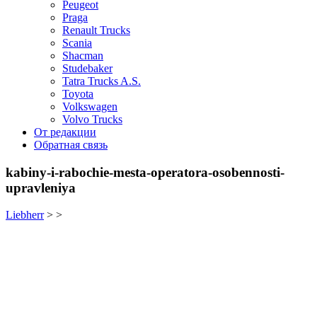
Peugeot
Praga
Renault Trucks
Scania
Shacman
Studebaker
Tatra Trucks A.S.
Toyota
Volkswagen
Volvo Trucks
От редакции
Обратная связь
kabiny-i-rabochie-mesta-operatora-osobennosti-
upravleniya
Liebherr
> >