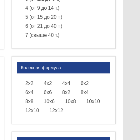
4 (от 9 до 14 т.)
5 (от 15 до 20 т.)
6 (от 21 до 40 т.)
7 (свыше 40 т.)
Колесная формула
2х2
4х2
4х4
6х2
6х4
6х6
8х2
8х4
8х8
10х6
10х8
10х10
12х10
12х12