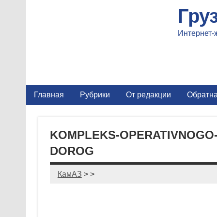
Гру
Интернет-
Главная
Рубрики
От редакции
Обратна
KOMPLEKS-OPERATIVNOGO-
DOROG
КамАЗ
> >