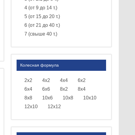
4 (от 9 до 14 т.)
5 (от 15 до 20 т.)
6 (от 21 до 40 т.)
7 (свыше 40 т.)
Колесная формула
2х2
4х2
4х4
6х2
6х4
6х6
8х2
8х4
8х8
10х6
10х8
10х10
12х10
12х12