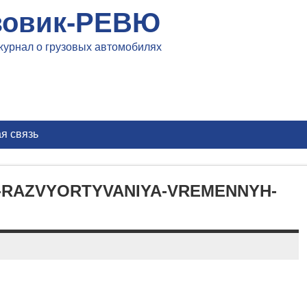
зовик-РЕВЮ
журнал о грузовых автомобилях
я связь
RAZVYORTYVANIYA-VREMENNYH-