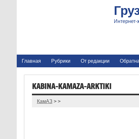
Гру
Интернет-
Главная
Рубрики
От редакции
Обратна
KABINA-KAMAZA-ARKTIKI
КамАЗ
> >