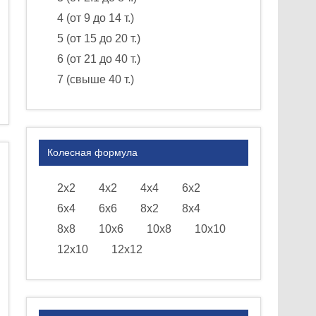
4 (от 9 до 14 т.)
5 (от 15 до 20 т.)
6 (от 21 до 40 т.)
7 (свыше 40 т.)
Колесная формула
2х2
4х2
4х4
6х2
6х4
6х6
8х2
8х4
8х8
10х6
10х8
10х10
12х10
12х12